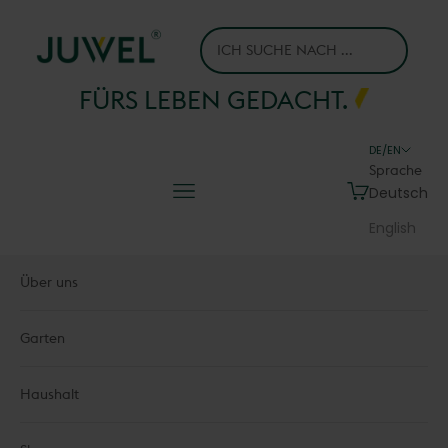
Zum Inhalt springen
Juwel H.Wüster GmbH
FÜRS LEBEN GEDACHT.
DE/EN
Sprache
Menü
Warenkorb
Deutsch
English
Über uns
Garten
Haushalt