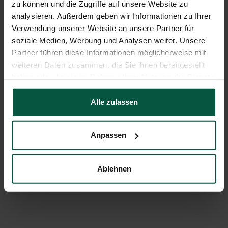
zu können und die Zugriffe auf unsere Website zu
analysieren. Außerdem geben wir Informationen zu Ihrer
Verwendung unserer Website an unsere Partner für
soziale Medien, Werbung und Analysen weiter. Unsere
Partner führen diese Informationen möglicherweise mit
In den Warenkorb
In den Warenkorb
Hochbeet Timber ERGOLINE
Hochbeet Timber ANZUCHT-
weiteren Daten zusammen, die Sie ihnen bereitgestellt
SET 2 IN 1
Angebot
€239,90
haben oder die sie im Rahmen Ihrer Nutzung der Dienste
Angebot
€139,90
gesammelt haben.
Alle zulassen
Anpassen
Ablehnen
In den Warenkorb
In den Warenkorb
Hochbeet Timber KOMBI-SET
Hochbeet Timber für BALKON
ODER TERRASSE
Angebot
€274,90