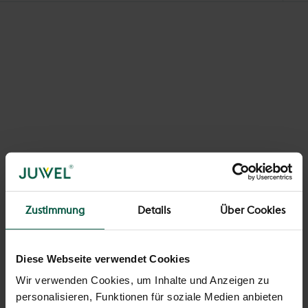
In den Warenkorb
In den Warenkorb
Hochbeet Timber GRUND-
Hochbeet Timber 3ER-SET
ODER AUFBAU-SET
Angebot
€169,90
Zustimmung
Details
Über Cookies
Angebot
€64,90
Diese Webseite verwendet Cookies
Wir verwenden Cookies, um Inhalte und Anzeigen zu
personalisieren, Funktionen für soziale Medien anbieten