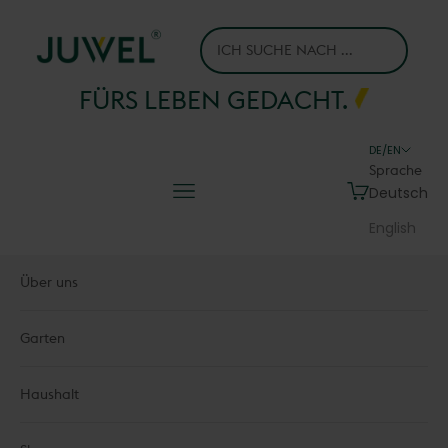
Zum Inhalt springen
Juwel H.Wüster GmbH
FÜRS LEBEN GEDACHT.
DE/EN
Sprache
Menü
Warenkorb
Deutsch
English
Über uns
Garten
Haushalt