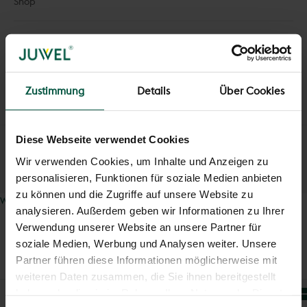
Shop
Mehr
Wissenswertes
Zustimmung
Details
Über Cookies
ANMELDEN
DE/EN
Diese Webseite verwendet Cookies
Sprache
Deutsch
Wir verwenden Cookies, um Inhalte und Anzeigen zu
personalisieren, Funktionen für soziale Medien anbieten
English
zu können und die Zugriffe auf unsere Website zu
Warenkorb
analysieren. Außerdem geben wir Informationen zu Ihrer
Dein Warenkorb ist leer
Verwendung unserer Website an unsere Partner für
soziale Medien, Werbung und Analysen weiter. Unsere
Partner führen diese Informationen möglicherweise mit
weiteren Daten zusammen, die Sie ihnen bereitgestellt
haben oder die sie im Rahmen Ihrer Nutzung der Dienste