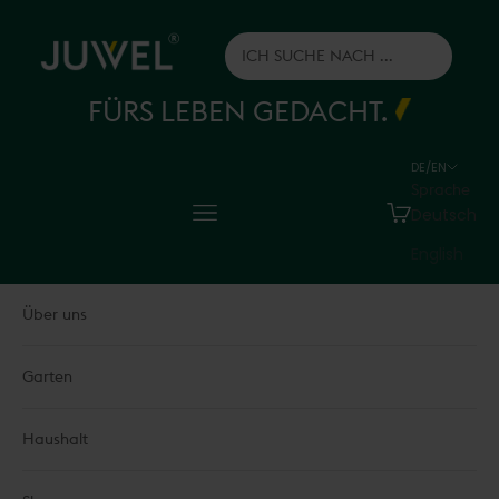
Zum Inhalt springen
Juwel H.Wüster GmbH
FÜRS LEBEN GEDACHT.
DE/EN
Sprache
Menü
Warenkorb
Deutsch
English
Über uns
Garten
Haushalt