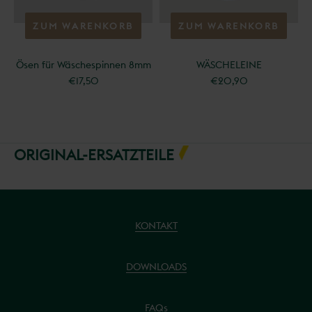
ZUM WARENKORB
ZUM WARENKORB
HINZUFÜGEN
HINZUFÜGEN
Ösen für Wäschespinnen 8mm
WÄSCHELEINE
€17,50
€20,90
ORIGINAL-ERSATZTEILE
KONTAKT
DOWNLOADS
FAQs