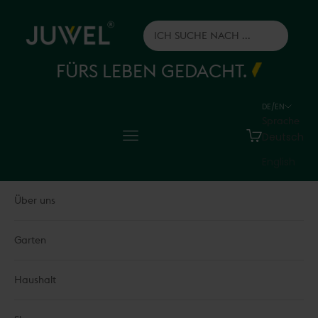
Zum Inhalt springen
Juwel H.Wüster GmbH
FÜRS LEBEN GEDACHT.
DE/EN
Sprache
Menü
Warenkorb
Deutsch
English
Über uns
Garten
Haushalt