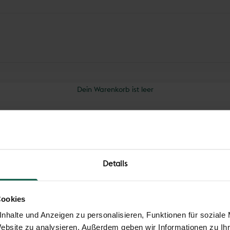
Dein Warenkorb ist leer
Details
Seil zur Windsicherung der Folie am Frühbeet
Angebot
€4,00
Cookies
Lieferumfang
nhalte und Anzeigen zu personalisieren, Funktionen für soziale
Website zu analysieren. Außerdem geben wir Informationen zu I