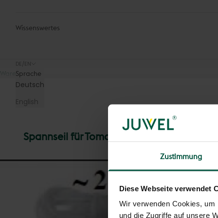
Wissenswertes
DE/EN
Warenkorb
Sprache
Deutsch
English
Spannseil für Tomatenhaus kurz
Zustimmung
Diese Webseite verwendet 
Wir verwenden Cookies, um I
und die Zugriffe auf unsere 