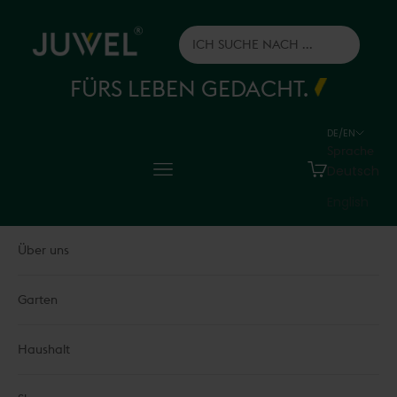
Zum Inhalt springen
Juwel H.Wüster GmbH
FÜRS LEBEN GEDACHT.
DE/EN
Sprache
Menü
Warenkorb
Deutsch
English
Über uns
Garten
Haushalt