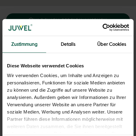
IN DEINEM BEREICH ANSEHEN
Gehe zu Element 1
Gehe zu Element 2
Gehe zu Element 3
Gehe zu Element 4
Gehe zu Element 5
Gehe zu Element 6
Der JUWEL Premium Standtrockner Superdry Maxi Mintgrün ist
Zustimmung
Details
Über Cookies
für starke Leistung gemacht.
Robustes, beschichtetes Stahlmaterial und
witterungsbeständige Kunststoffteile garantieren selbst bei
Diese Webseite verwendet Cookies
intensivem Einsatz jahrelange Beständigkeit. Statt bruch- und
Wir verwenden Cookies, um Inhalte und Anzeigen zu
rostanfälliger Stäbe setzt der Superdry Maxi auf
personalisieren, Funktionen für soziale Medien anbieten
strapazierfähige Leinen – ein cleverer Unterschied, der
Haltbarkeit und Komfort vereint. Auch beim Auf- und
zu können und die Zugriffe auf unsere Website zu
Zusammenklappen zeigt er wahre Performance: Das Easy-
analysieren. Außerdem geben wir Informationen zu Ihrer
Open-Klickscharnier macht das Handling mühelos, während er
Verwendung unserer Website an unsere Partner für
gleichzeitig kompakt und platzsparend bleibt.
soziale Medien, Werbung und Analysen weiter. Unsere
Angebot
€57,90
Partner führen diese Informationen möglicherweise mit
IN DEN WARENKORB
MENGE
weiteren Daten zusammen, die Sie ihnen bereitgestellt
haben oder die sie im Rahmen Ihrer Nutzung der Dienste
Vorteile auf einen Blick