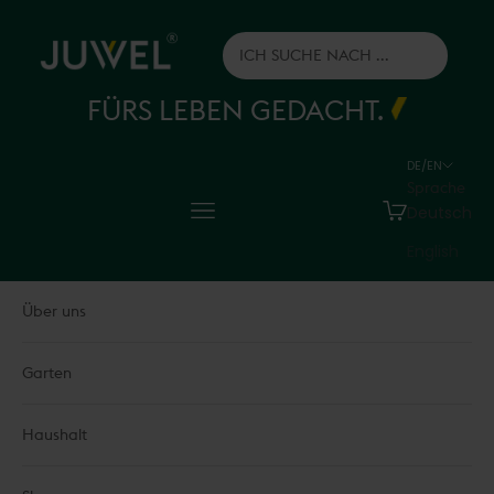
Zum Inhalt springen
Juwel H.Wüster GmbH
FÜRS LEBEN GEDACHT.
DE/EN
Sprache
Menü
Warenkorb
Deutsch
English
Über uns
Garten
Haushalt