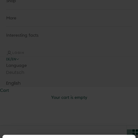
Shop
More
Interesting facts
LOGIN
DE/EN
Language
Deutsch
English
Cart
Your cart is empty