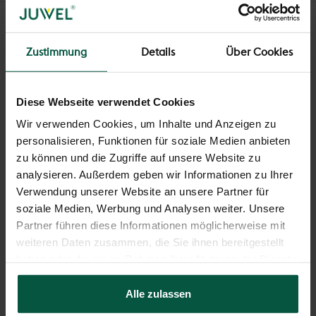
Zustimmung
Details
Über Cookies
Diese Webseite verwendet Cookies
Add to cart
Universal building blocks -
Wir verwenden Cookies, um Inhalte und Anzeigen zu
terracotta
personalisieren, Funktionen für soziale Medien anbieten
Sale price
€38,90
zu können und die Zugriffe auf unsere Website zu
analysieren. Außerdem geben wir Informationen zu Ihrer
Add to cart
Universal building blocks -
Verwendung unserer Website an unsere Partner für
basalt
soziale Medien, Werbung und Analysen weiter. Unsere
Sale price
€38,90
Partner führen diese Informationen möglicherweise mit
weiteren Daten zusammen, die Sie ihnen bereitgestellt
haben oder die sie im Rahmen Ihrer Nutzung der Dienste
gesammelt haben.
Alle zulassen