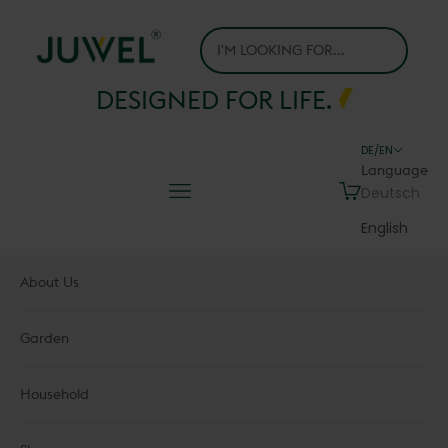
Skip to content
Juwel H.Wüster GmbH
DESIGNED FOR LIFE.
DE/EN
Language
Navigation menu
Cart
Deutsch
English
About Us
Garden
Household