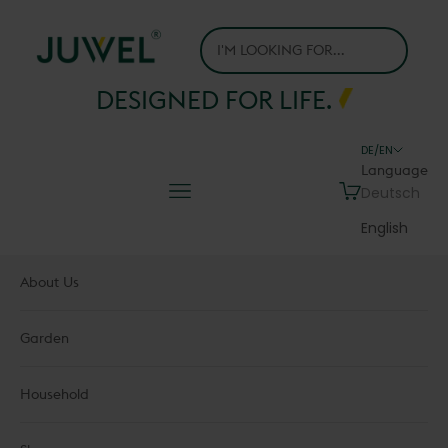
Skip to content
Juwel H.Wüster GmbH
DESIGNED FOR LIFE.
DE/EN
Language
Navigation menu
Cart
Deutsch
English
About Us
Garden
Household