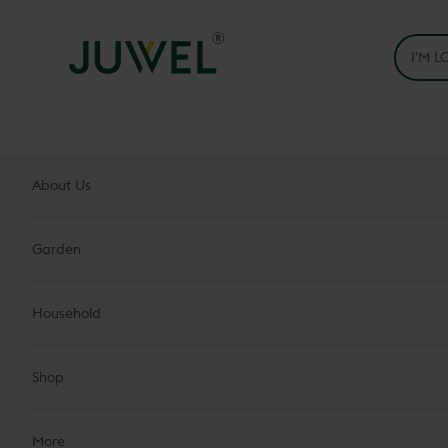
Skip to content
Juwel H.Wüster GmbH
About Us
Garden
Household
Shop
More