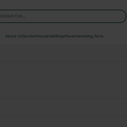
About Us
Garden
Household
Shop
More
Interesting facts